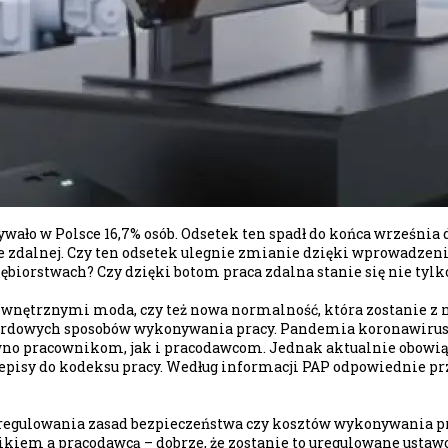
ło w Polsce 16,7% osób. Odsetek ten spadł do końca września d
 zdalnej. Czy ten odsetek ulegnie zmianie dzięki wprowadzeni
iębiorstwach? Czy dzięki botom praca zdalna stanie się nie tylko
wnętrznymi moda, czy też nowa normalność, która zostanie z n
rdowych sposobów wykonywania pracy. Pandemia koronawirusa sp
 pracownikom, jak i pracodawcom. Jednak aktualnie obowiązuj
zepisy do kodeksu pracy. Według informacji PAP odpowiednie prz
 uregulowania zasad bezpieczeństwa czy kosztów wykonywania pr
iem a pracodawcą – dobrze, że zostanie to uregulowane ustawo