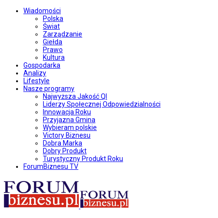
Wiadomości
Polska
Świat
Zarządzanie
Giełda
Prawo
Kultura
Gospodarka
Analizy
Lifestyle
Nasze programy
Najwyższa Jakość QI
Liderzy Społecznej Odpowiedzialności
Innowacja Roku
Przyjazna Gmina
Wybieram polskie
Victory Biznesu
Dobra Marka
Dobry Produkt
Turystyczny Produkt Roku
ForumBiznesu TV