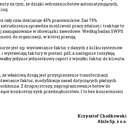
nty za tym, że dzięki wdrożeniu botów automatyzujących,
ting.
 cały czas deklaruje 45% pracowników. Zaś 75%
 zatrudnienia sprawdza możliwość pracy zdalnej i traktuje to
dziej zaangażowane w obowiązki zawodowe. Według badań SWPS
ści do organizacji, w której pracują.
urze jest np. wystawianie faktur z danych z kilku systemów.
i wystawiają faktury w postaci pdf, a następnie rozsyłają
łby jedynie jednostkowy raport z wysyłki faktur do klienta.
 że właściwą drogą jest przyspieszenie transformacji
tawianie faktur, modyfikacja zasad dotyczących płatnych
sochłonna. Z drugiej strony, zaprogramowanie botów do
szące konkretny zysk przedsiębiorstwu. I to bez konieczności
Krzysztof Chodkowski
Abile Sp. z o.o.