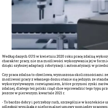
Według danych GUS w kwietniu 2020 roku pracę zdalną wykonywa
charakter pracy, nie ma możliwości wykonywania jej w formie
dzięki szybszej adaptacji robotyzacji i automatyzacji w przeds
Czy praca zdalna to chwilowa, wymuszona okolicznościami ze
możliwość pracy z własnego domu stanie się jednym ze standa
wykorzystywanym rozwiązaniem, które przynosi zyski zarówno
zdalnej, dlatego też polski rząd chce wprowadzić tego typu pr
jeszcze w pierwszym kwartale 2021 r.
- To bardzo dobry i potrzebny ruch, szczególnie w kontekście
odległość wynikała z nieformalnej umowy pomiędzy pracownik