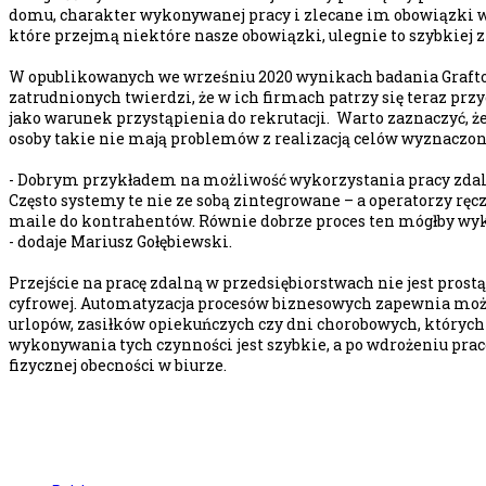
domu, charakter wykonywanej pracy i zlecane im obowiązki w
które przejmą niektóre nasze obowiązki, ulegnie to szybkiej
W opublikowanych we wrześniu 2020 wynikach badania Grafton
zatrudnionych twierdzi, że w ich firmach patrzy się teraz prz
jako warunek przystąpienia do rekrutacji. Warto zaznaczyć,
osoby takie nie mają problemów z realizacją celów wyznaczonyc
- Dobrym przykładem na możliwość wykorzystania pracy zdalnej
Często systemy te nie ze sobą zintegrowane – a operatorzy ręc
maile do kontrahentów. Równie dobrze proces ten mógłby wyko
- dodaje Mariusz Gołębiewski.
Przejście na pracę zdalną w przedsiębiorstwach nie jest pros
cyfrowej. Automatyzacja procesów biznesowych zapewnia możl
urlopów, zasiłków opiekuńczych czy dni chorobowych, których
wykonywania tych czynności jest szybkie, a po wdrożeniu prac
fizycznej obecności w biurze.