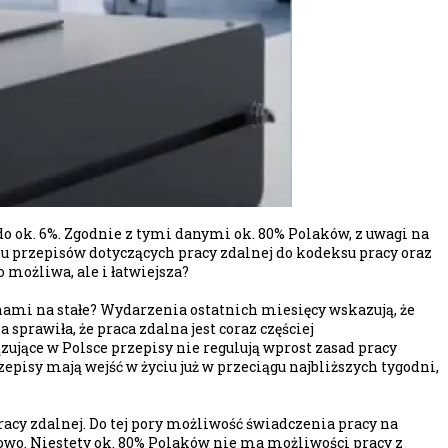
o ok. 6%. Zgodnie z tymi danymi ok. 80% Polaków, z uwagi na
u przepisów dotyczących pracy zdalnej do kodeksu pracy oraz
 możliwa, ale i łatwiejsza?
ami na stałe? Wydarzenia ostatnich miesięcy wskazują, że
rawiła, że praca zdalna jest coraz częściej
ące w Polsce przepisy nie regulują wprost zasad pracy
episy mają wejść w życiu już w przeciągu najbliższych tygodni,
acy zdalnej. Do tej pory możliwość świadczenia pracy na
wo. Niestety ok. 80% Polaków nie ma możliwości pracy z