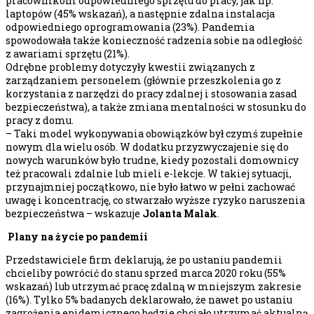
pracownikom odpowiedniego sprzętu do pracy, jak np.
laptopów (45% wskazań), a następnie zdalna instalacja
odpowiedniego oprogramowania (23%). Pandemia
spowodowała także konieczność radzenia sobie na odległość
z awariami sprzętu (21%).
Odrębne problemy dotyczyły kwestii związanych z
zarządzaniem personelem (głównie przeszkolenia go z
korzystania z narzędzi do pracy zdalnej i stosowania zasad
bezpieczeństwa), a także zmiana mentalności w stosunku do
pracy z domu.
– Taki model wykonywania obowiązków był czymś zupełnie
nowym dla wielu osób. W dodatku przyzwyczajenie się do
nowych warunków było trudne, kiedy pozostali domownicy
też pracowali zdalnie lub mieli e-lekcje. W takiej sytuacji,
przynajmniej początkowo, nie było łatwo w pełni zachować
uwagę i koncentrację, co stwarzało wyższe ryzyko naruszenia
bezpieczeństwa – wskazuje
Jolanta Malak
.
Plany na życie po pandemii
Przedstawiciele firm deklarują, że po ustaniu pandemii
chcieliby powrócić do stanu sprzed marca 2020 roku (55%
wskazań) lub utrzymać pracę zdalną w mniejszym zakresie
(16%). Tylko 5% badanych deklarowało, że nawet po ustaniu
zagrożenia epidemicznego będzie chciało utrzymać aktualną