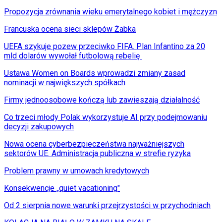
Propozycja zrównania wieku emerytalnego kobiet i mężczyzn
Francuska ocena sieci sklepów Żabka
UEFA szykuje pozew przeciwko FIFA. Plan Infantino za 20
mld dolarów wywołał futbolową rebelię
Ustawa Women on Boards wprowadzi zmiany zasad
nominacji w największych spółkach
Firmy jednoosobowe kończą lub zawieszają działalność
Co trzeci młody Polak wykorzystuje AI przy podejmowaniu
decyzji zakupowych
Nowa ocena cyberbezpieczeństwa najważniejszych
sektorów UE. Administracja publiczna w strefie ryzyka
Problem prawny w umowach kredytowych
Konsekwencje „quiet vacationing"
Od 2 sierpnia nowe warunki przejrzystości w przychodniach