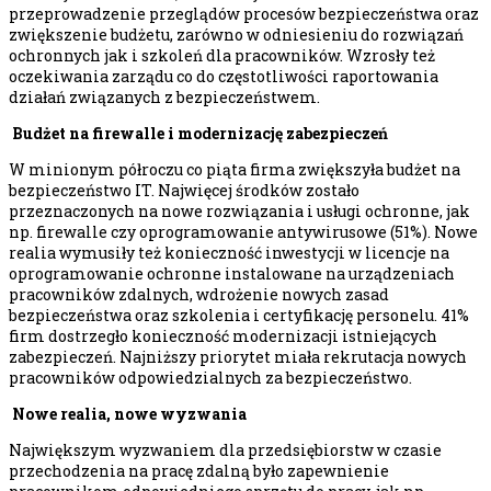
przeprowadzenie przeglądów procesów bezpieczeństwa oraz
zwiększenie budżetu, zarówno w odniesieniu do rozwiązań
ochronnych jak i szkoleń dla pracowników. Wzrosły też
oczekiwania zarządu co do częstotliwości raportowania
działań związanych z bezpieczeństwem.
Budżet na firewalle i modernizację zabezpieczeń
W minionym półroczu co piąta firma zwiększyła budżet na
bezpieczeństwo IT. Najwięcej środków zostało
przeznaczonych na nowe rozwiązania i usługi ochronne, jak
np. firewalle czy oprogramowanie antywirusowe (51%). Nowe
realia wymusiły też konieczność inwestycji w licencje na
oprogramowanie ochronne instalowane na urządzeniach
pracowników zdalnych, wdrożenie nowych zasad
bezpieczeństwa oraz szkolenia i certyfikację personelu. 41%
firm dostrzegło konieczność modernizacji istniejących
zabezpieczeń. Najniższy priorytet miała rekrutacja nowych
pracowników odpowiedzialnych za bezpieczeństwo.
Nowe realia, nowe wyzwania
Największym wyzwaniem dla przedsiębiorstw w czasie
przechodzenia na pracę zdalną było zapewnienie