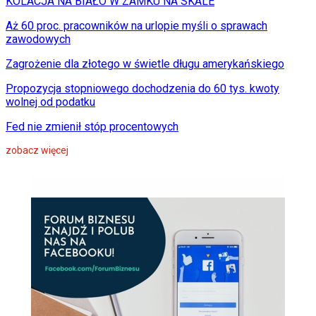
KOLACJA NA BIAŁO W ZAMKU NA SKALE
Aż 60 proc. pracowników na urlopie myśli o sprawach
zawodowych
Zagrożenie dla złotego w świetle długu amerykańskiego
Propozycja stopniowego dochodzenia do 60 tys. kwoty
wolnej od podatku
Fed nie zmienił stóp procentowych
zobacz więcej