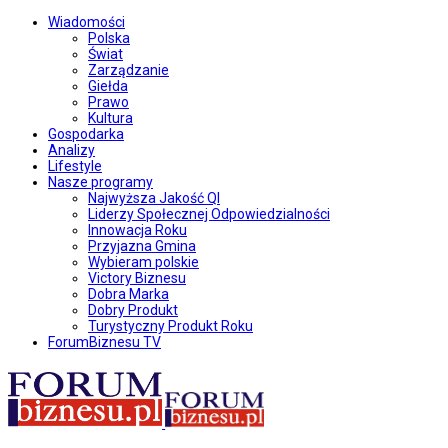
Wiadomości
Polska
Świat
Zarządzanie
Giełda
Prawo
Kultura
Gospodarka
Analizy
Lifestyle
Nasze programy
Najwyższa Jakość QI
Liderzy Społecznej Odpowiedzialności
Innowacja Roku
Przyjazna Gmina
Wybieram polskie
Victory Biznesu
Dobra Marka
Dobry Produkt
Turystyczny Produkt Roku
ForumBiznesu TV