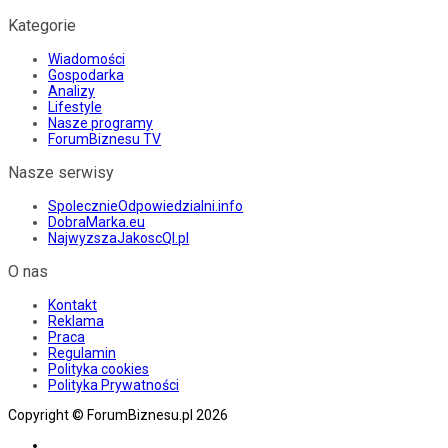
Kategorie
Wiadomości
Gospodarka
Analizy
Lifestyle
Nasze programy
ForumBiznesu TV
Nasze serwisy
SpolecznieOdpowiedzialni.info
DobraMarka.eu
NajwyzszaJakoscQI.pl
O nas
Kontakt
Reklama
Praca
Regulamin
Polityka cookies
Polityka Prywatności
Copyright © ForumBiznesu.pl 2026