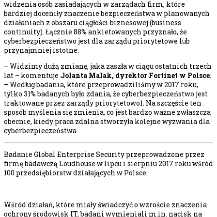
widzenia osób zasiadających w zarządach firm, które
bardziej doceniły znaczenie bezpieczeństwa w planowanych
działaniach z obszaru ciągłości biznesowej (business
continuity). Łącznie 88% ankietowanych przyznało, że
cyberbezpieczeństwo jest dla zarządu priorytetowe lub
przynajmniej istotne.
– Widzimy dużą zmianę, jaka zaszła w ciągu ostatnich trzech
lat – komentuje
Jolanta Malak, dyrektor Fortinet w Polsce
.
– Według badania, które przeprowadziliśmy w 2017 roku,
tylko 31% badanych było zdania, że cyberbezpieczeństwo jest
traktowane przez zarządy priorytetowo1. Na szczęście ten
sposób myślenia się zmienia, co jest bardzo ważne zwłaszcza
obecnie, kiedy praca zdalna stworzyła kolejne wyzwania dla
cyberbezpieczeństwa.
Badanie Global Enterprise Security przeprowadzone przez
firmę badawczą Loudhouse w lipcu i sierpniu 2017 roku wśród
100 przedsiębiorstw działających w Polsce.
Wśród działań, które miały świadczyć o wzroście znaczenia
ochrony środowisk IT, badani wymieniali m.in. nacisk na