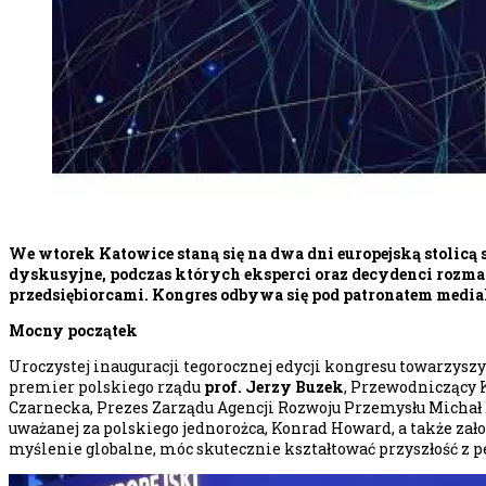
We wtorek Katowice staną się na dwa dni europejską stolicą
dyskusyjne, podczas których eksperci oraz decydenci rozma
przedsiębiorcami. Kongres odbywa się pod patronatem medi
Mocny początek
Uroczystej inauguracji tegorocznej edycji kongresu towarzys
premier polskiego rządu
prof. Jerzy Buzek
, Przewodniczący 
Czarnecka, Prezes Zarządu Agencji Rozwoju Przemysłu Micha
uważanej za polskiego jednorożca, Konrad Howard, a także zał
myślenie globalne, móc skutecznie kształtować przyszłość z p