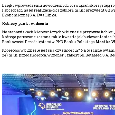
Dzięki wprowadzeniu nowoczesnych rozwiązań skorzystają ró
i sposobach na jej realizację głos zabiorą m.in.: prezydent Gliw
Ekonomicznej S.A.
Ewa Lipka
.
Kobiecy punkt widzenia
Na stanowiskach kierowniczych w biznesie przybywa kobiet. „S
którego poruszone zostaną takie kwestie jak budowanie siec
Bankowości Przedsiębiorstw PKO Banku Polskiego
Monika W
Kobiecość w biznesie jest siłą czy słabością? Na to i inne pyt
24) m.in. przedsiębiorca, wizjoner i założyciel BetaMed S.A. B