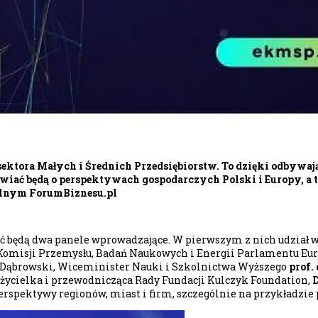
 sektora Małych i Średnich Przedsiębiorstw. To dzięki odbywa
wiać będą o perspektywach gospodarczych Polski i Europy, a 
alnym ForumBiznesu.pl
zyć będą dwa panele wprowadzające. W pierwszym z nich udział
Komisji Przemysłu, Badań Naukowych i Energii Parlamentu Eu
ł Dąbrowski, Wiceminister Nauki i Szkolnictwa Wyższego
prof.
ożycielka i przewodnicząca Rady Fundacji Kulczyk Foundation,
erspektywy regionów, miast i firm, szczególnie na przykładzie