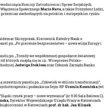
ewodnicząca Komisji Zatrudnienia i Spraw Socjalnych
i Włączenia Społecznego
Mario Nava
, a także Prezydent Łodzi,
zyć przemian zachodzących na polskim i europejskim rynku
 Waldemar Skrzypczak, Kierownik Katedry Nauk o
Panel pn. „Po pierwsze bezpieczeństwo – nowa wizja Europy i
nelu pn. „Trendy we współczesnej gospodarce światowej:
ród których znajdą się m.in.: Wiceprezes Polsko-
chodniej
Jadwiga Stoklosa
oraz Członek Zarządu Banku
czestnicy panelu pn. „Człowiek w obliczu transformacji”,
psychoterapeuta i posłanka na Sejm RP
Urszula Koszutska
(wt.
”Śląski rynek pracy – nowe wyzwania” (śr 9:30 Sala Balowa C),
yńska
, Dyrektor Wojewódzkiego Urzędu Pracy w Katowicach
edsiębiorczości w Katowicach
prof. dr hab. Jan Klimek
.