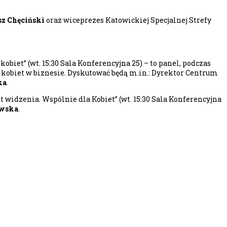
z Chęciński
oraz wiceprezes Katowickiej Specjalnej Strefy
iet” (wt. 15:30 Sala Konferencyjna 25) – to panel, podczas
kobiet w biznesie. Dyskutować będą m.in.: Dyrektor Centrum
ka
.
kt widzenia. Wspólnie dla Kobiet” (wt. 15:30 Sala Konferencyjna
owska
.