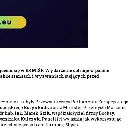
jącemu się w EKMiŚP. Wydarzenie obfituje w panele
także szansach i wyzwaniach stojących przed
 wezmą m.in. były Przewodniczący Parlamentu Europejskiego i
ropejskiego
Borys Budka
oraz Minister Przemysłu Marzena
 dr hab. Inż. Marek Gzik
, współzałożyciel firmy Booksy,
Dominika Kulczyk
. Paneliści wyjaśnią jak wykorzystując
 przechodzącego transformację Śląska.