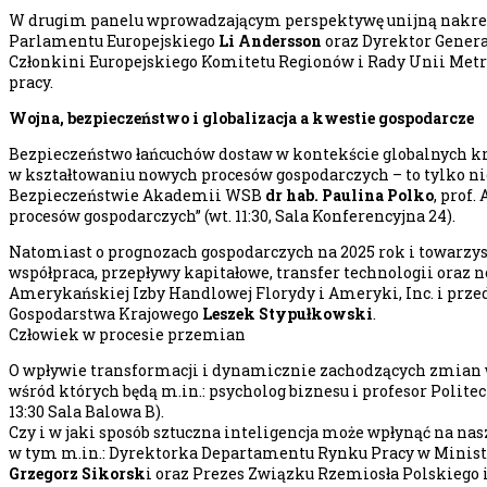
W drugim panelu wprowadzającym perspektywę unijną nakreśl
Parlamentu Europejskiego
Li Andersson
oraz Dyrektor Genera
Członkini Europejskiego Komitetu Regionów i Rady Unii Metr
pracy.
Wojna, bezpieczeństwo i globalizacja a kwestie gospodarcze
Bezpieczeństwo łańcuchów dostaw w kontekście globalnych kr
w kształtowaniu nowych procesów gospodarczych – to tylko n
Bezpieczeństwie Akademii WSB
dr hab. Paulina Polko
, prof
procesów gospodarczych” (wt. 11:30, Sala Konferencyjna 24).
Natomiast o prognozach gospodarczych na 2025 rok i towarzys
współpraca, przepływy kapitałowe, transfer technologii oraz n
Amerykańskiej Izby Handlowej Florydy i Ameryki, Inc. i prz
Gospodarstwa Krajowego
Leszek Stypułkowski
.
Człowiek w procesie przemian
O wpływie transformacji i dynamicznie zachodzących zmian w
wśród których będą m.in.: psycholog biznesu i profesor Polite
13:30 Sala Balowa B).
Czy i w jaki sposób sztuczna inteligencja może wpłynąć na nas
w tym m.in.: Dyrektorka Departamentu Rynku Pracy w Minister
Grzegorz Sikorsk
i oraz Prezes Związku Rzemiosła Polskiego i