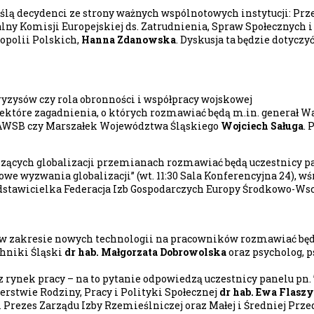
ą decydenci ze strony ważnych wspólnotowych instytucji: Prz
lny Komisji Europejskiej ds. Zatrudnienia, Spraw Społecznych 
opolii Polskich,
Hanna Zdanowska
. Dyskusja ta będzie dotyc
yzysów czy rola obronności i współpracy wojskowej
iektóre zagadnienia, o których rozmawiać będą m.in. generał
. AWSB czy Marszałek Województwa Śląskiego
Wojciech Saługa
. 
zących globalizacji przemianach rozmawiać będą uczestnicy pa
owe wyzwania globalizacji” (wt. 11:30 Sala Konferencyjna 24), wś
edstawicielka Federacja Izb Gospodarczych Europy Środkowo-Ws
 zakresie nowych technologii na pracowników rozmawiać będą u
chniki Śląski
dr hab. Małgorzata Dobrowolska
oraz psycholog, 
z rynek pracy – na to pytanie odpowiedzą uczestnicy panelu pn. 
stwie Rodziny, Pracy i Polityki Społecznej
dr hab. Ewa Flasz
 Prezes Zarządu Izby Rzemieślniczej oraz Małej i Średniej Prz