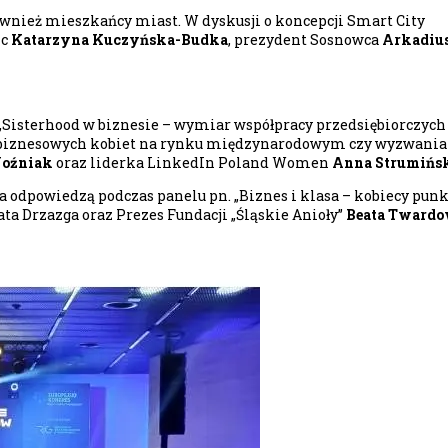
wnież mieszkańcy miast. W dyskusji o koncepcji Smart City
ic
Katarzyna Kuczyńska-Budka
, prezydent Sosnowca
Arkadius
isterhood w biznesie – wymiar współpracy przedsiębiorczych kob
i biznesowych kobiet na rynku międzynarodowym czy wyzwania 
oźniak
oraz liderka LinkedIn Poland Women
Anna Strumińs
ania odpowiedzą podczas panelu pn. „Biznes i klasa – kobiecy pun
eata Drzazga oraz Prezes Fundacji „Śląskie Anioły”
Beata Tward