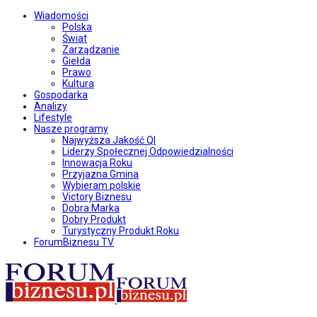
Wiadomości
Polska
Świat
Zarządzanie
Giełda
Prawo
Kultura
Gospodarka
Analizy
Lifestyle
Nasze programy
Najwyższa Jakość QI
Liderzy Społecznej Odpowiedzialności
Innowacja Roku
Przyjazna Gmina
Wybieram polskie
Victory Biznesu
Dobra Marka
Dobry Produkt
Turystyczny Produkt Roku
ForumBiznesu TV