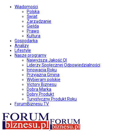
Wiadomości
Polska
Świat
Zarządzanie
Giełda
Prawo
Kultura
Gospodarka
Analizy
Lifestyle
Nasze programy
Najwyższa Jakość QI
Liderzy Społecznej Odpowiedzialności
Innowacja Roku
Przyjazna Gmina
Wybieram polskie
Victory Biznesu
Dobra Marka
Dobry Produkt
Turystyczny Produkt Roku
ForumBiznesu TV