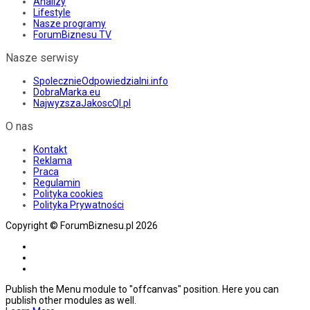
Analizy
Lifestyle
Nasze programy
ForumBiznesu TV
Nasze serwisy
SpolecznieOdpowiedzialni.info
DobraMarka.eu
NajwyzszaJakoscQI.pl
O nas
Kontakt
Reklama
Praca
Regulamin
Polityka cookies
Polityka Prywatności
Copyright © ForumBiznesu.pl 2026
Publish the Menu module to "offcanvas" position. Here you can
publish other modules as well.