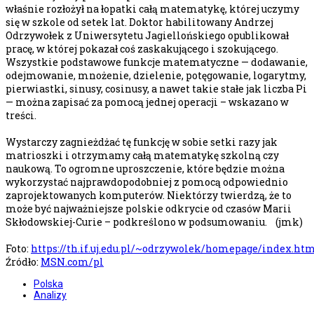
właśnie rozłożył na łopatki całą matematykę, której uczymy
się w szkole od setek lat. Doktor habilitowany Andrzej
Odrzywołek z Uniwersytetu Jagiellońskiego opublikował
pracę, w której pokazał coś zaskakującego i szokującego.
Wszystkie podstawowe funkcje matematyczne — dodawanie,
odejmowanie, mnożenie, dzielenie, potęgowanie, logarytmy,
pierwiastki, sinusy, cosinusy, a nawet takie stałe jak liczba Pi
— można zapisać za pomocą jednej operacji – wskazano w
treści.
Wystarczy zagnieżdżać tę funkcję w sobie setki razy jak
matrioszki i otrzymamy całą matematykę szkolną czy
naukową. To ogromne uproszczenie, które będzie można
wykorzystać najprawdopodobniej z pomocą odpowiednio
zaprojektowanych komputerów. Niektórzy twierdzą, że to
może być najważniejsze polskie odkrycie od czasów Marii
Skłodowskiej-Curie – podkreślono w podsumowaniu. (jmk)
Foto:
https://th.if.uj.edu.pl/~odrzywolek/homepage/index.ht
Źródło:
MSN.com/pl
Polska
Analizy