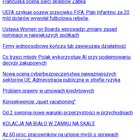
Francuska ocena sieci sklepów Żabka
UEFA szykuje pozew przeciwko FIFA. Plan Infantino za 20
mld dolarów wywołał futbolową rebelię
Ustawa Women on Boards wprowadzi zmiany zasad
nominacji w największych spółkach
Firmy jednoosobowe kończą lub zawieszają działalność
Co trzeci młody Polak wykorzystuje AI przy podejmowaniu
decyzji zakupowych
Nowa ocena cyberbezpieczeństwa najważniejszych
sektorów UE. Administracja publiczna w strefie ryzyka
Problem prawny w umowach kredytowych
Konsekwencje „quiet vacationing"
Od 2 sierpnia nowe warunki przejrzystości w przychodniach
KOLACJA NA BIAŁO W ZAMKU NA SKALE
Aż 60 proc. pracowników na urlopie myśli o sprawach