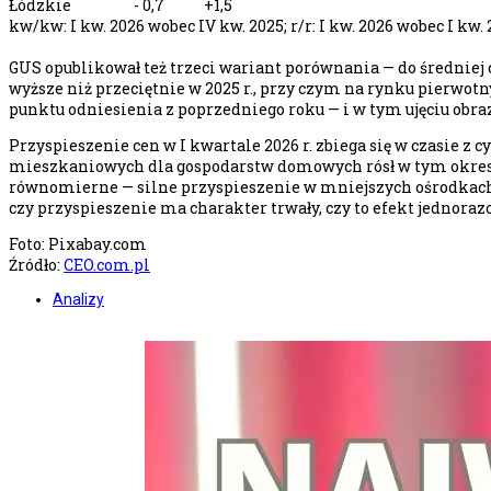
Łódzkie - 0,7 +1,5
kw/kw: I kw. 2026 wobec IV kw. 2025; r/r: I kw. 2026 wobec I kw. 
GUS opublikował też trzeci wariant porównania — do średniej 
wyższe niż przeciętnie w 2025 r., przy czym na rynku pierwotny
punktu odniesienia z poprzedniego roku — i w tym ujęciu obra
Przyspieszenie cen w I kwartale 2026 r. zbiega się w czasie 
mieszkaniowych dla gospodarstw domowych rósł w tym okresie 
równomierne — silne przyspieszenie w mniejszych ośrodkach (L
czy przyspieszenie ma charakter trwały, czy to efekt jednor
Foto: Pixabay.com
Źródło:
CEO.com.pl
Analizy