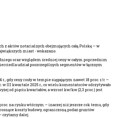
ch z aktów notarialnych obejmujących całą Polskę — w
największych miast - wskazano.
edniego oraz względem średniej ceny w całym poprzednim
zwierciedla udział poszczególnych segmentów w łącznym
 gdy ceny rosły w tempie sięgającym nawet 18 proc. r/r —
w III kwartale 2025 r., co wielu komentatorów odczytywało
yżej od pięciu kwartałów, a wzrost kw/kw (2,3 proc.) jest
proc. na rynku wtórnym — inaczej niż jeszcze rok temu, gdy
rosnące koszty budowy, ograniczoną podaż gruntów
 czytamy dalej.