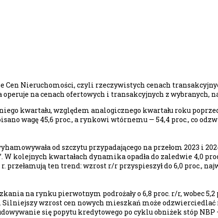
e Cen Nieruchomości, czyli rzeczywistych cenach transakcyjny
 operuje na cenach ofertowych i transakcyjnych z wybranych, 
dniego kwartału, względem analogicznego kwartału roku poprz
isano wagę 45,6 proc., a rynkowi wtórnemu — 54,4 proc., co od
owywała od szczytu przypadającego na przełom 2023 i 2024 r.,
 kolejnych kwartałach dynamika opadła do zaledwie 4,0 proc. 
. przełamują ten trend: wzrost r/r przyspieszył do 6,0 proc., najw
ania na rynku pierwotnym podrożały o 6,8 proc. r/r, wobec 5,2 
c. Silniejszy wzrost cen nowych mieszkań może odzwierciedlać 
dowywanie się popytu kredytowego po cyklu obniżek stóp NBP –