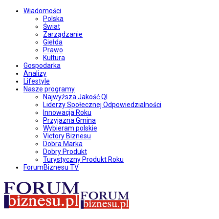
Wiadomości
Polska
Świat
Zarządzanie
Giełda
Prawo
Kultura
Gospodarka
Analizy
Lifestyle
Nasze programy
Najwyższa Jakość QI
Liderzy Społecznej Odpowiedzialności
Innowacja Roku
Przyjazna Gmina
Wybieram polskie
Victory Biznesu
Dobra Marka
Dobry Produkt
Turystyczny Produkt Roku
ForumBiznesu TV