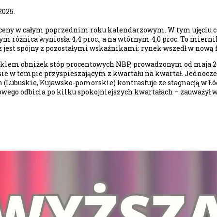
2025.
ceny w całym poprzednim roku kalendarzowym. W tym ujęciu ceny
m różnica wyniosła 4,4 proc., a na wtórnym 4,0 proc. To miernik
z jest spójny z pozostałymi wskaźnikami: rynek wszedł w nową 
z cyklem obniżek stóp procentowych NBP, prowadzonym od maja 2
w tempie przyspieszającym z kwartału na kwartał. Jednocześni
ubuskie, Kujawsko-pomorskie) kontrastuje ze stagnacją w Łódzk
azowego odbicia po kilku spokojniejszych kwartałach – zauważy