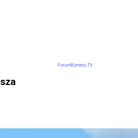
ForumBiznesu TV
esza