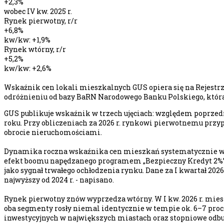
+2,3%
wobec IV kw. 2025 r.
Rynek pierwotny, r/r
+6,8%
kw/kw: +1,9%
Rynek wtórny, r/r
+5,2%
kw/kw: +2,6%
Wskaźnik cen lokali mieszkalnych GUS opiera się na Rejestrz
odróżnieniu od bazy BaRN Narodowego Banku Polskiego, która
GUS publikuje wskaźnik w trzech ujęciach: względem poprze
roku. Przy obliczeniach za 2026 r. rynkowi pierwotnemu przyp
obrocie nieruchomościami.
Dynamika roczna wskaźnika cen mieszkań systematycznie wyham
efekt boomu napędzanego programem „Bezpieczny Kredyt 2%”. W
jako sygnał trwałego ochłodzenia rynku. Dane za I kwartał 2026 r
najwyższy od 2024 r. - napisano.
Rynek pierwotny znów wyprzedza wtórny. W I kw. 2026 r. mieszk
oba segmenty rosły niemal identycznie w tempie ok. 6–7 pro
inwestycyjnych w największych miastach oraz stopniowe odbu