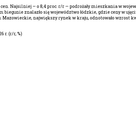
n. Najsilniej — o 8,4 proc. r/r — podrożały mieszkania w woje
ym biegunie znalazło się województwo łódzkie, gdzie ceny w ujęc
iu. Mazowieckie, największy rynek w kraju, odnotowało wzrost 
r. (r/r, %)