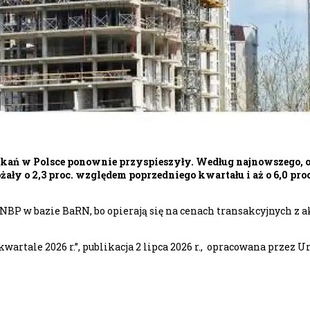
ń w Polsce ponownie przyspieszyły. Według najnowszego, og
żały o 2,3 proc. względem poprzedniego kwartału i aż o 6,0 p
NBP w bazie BaRN, bo opierają się na cenach transakcyjnych z a
rtale 2026 r.”, publikacja 2 lipca 2026 r., opracowana przez U