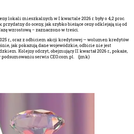
 lokali mieszkalnych w I kwartale 2026 r. były o 4,2 proc.
 przydatny do oceny, jak szybko bieżące ceny odklejają się od
fazę wzrostową – zaznaczono w treści.
025 r., oraz z odbiciem akcji kredytowej — wolumen kredytów
e, jak pokazują dane wojewódzkie, odbicie nie jest
iem. Kolejny odczyt, obejmujący II kwartał 2026 r., pokaże,
ł w podsumowaniu serwis CEO.com.pl. (jmk)