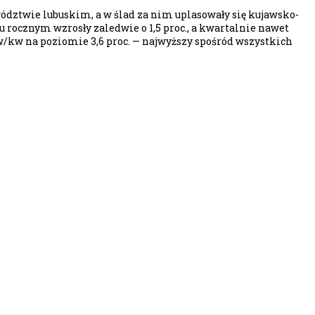
wództwie lubuskim, a w ślad za nim uplasowały się kujawsko-
iu rocznym wzrosły zaledwie o 1,5 proc., a kwartalnie nawet
kw/kw na poziomie 3,6 proc. — najwyższy spośród wszystkich