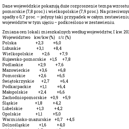
Dane wojewódzkie pokazują duże rozproszenie tempa wzrostu ce
pomorskie (7,8 proc.) i wielkopolskie (7,9 proc.). Na przeciwn
spadły o 0,7 proc. — jedyny taki przypadek w całym zestawien
województw w tym ujęciu – podkreślono w zestawieniu.
Zmiana cen lokali mieszkalnych według województw, I kw. 2026 
Województwo kw/kw (%) r/r (%)
Polska +2,3 +6,0
Lubuskie +3,1 +8,4
Wielkopolskie +2,6 +7,9
Kujawsko-pomorskie +1,5 +7,8
Podlaskie +2,9 +7,6
Mazowieckie +3,6 +6,8
Pomorskie +2,6 +6,5
Świętokrzyskie +2,7 +6,4
Podkarpackie +1,1 +6,4
Małopolskie +2,4 +6,6
Zachodniopomorskie +0,9 +5,9
Śląskie +1,8 +4,2
Lubelskie +1,3 +4,2
Opolskie +1,1 +5,0
Warmińsko-mazurskie +0,7 +4,5
Dolnośląskie +1,6 +4,0